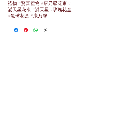
禮物 #驚喜禮物 #康乃馨花束 #
滿天星花束 #滿天星 #玫瑰花盒
#氣球花盒 #康乃馨