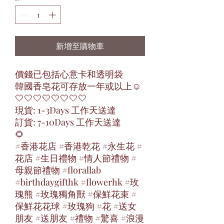
新增至購物車
價錢已包括心意卡和透明袋
韓國香皂花可存放一年或以上☺️
🤍🤍🤍🤍🤍🤍🤍🤍
現貨: 1-3Days 工作天送達
訂貨: 7-10Days 工作天送達
🌻
#香港花店 #香港乾花 #永生花 #
花店 #生日禮物 #情人節禮物 #
母親節禮物 #florallab
#birthdaygifthk #flowerhk #玫
瑰熊 #玫瑰獨角獸 #保鮮花束 #
保鮮花花球 #玫瑰狗 #花 #送女
朋友 #送朋友 #禮物 #驚喜 #浪漫