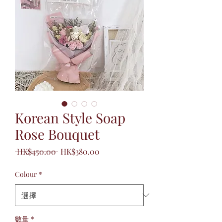
Korean Style Soap
Rose Bouquet
一
促
 HK$450.00 
HK$380.00
般
銷
價
價
Colour
*
格
格
數量
*