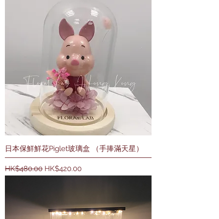
日本保鮮鮮花Piglet玻璃盒 （手捧滿天星）
一般價格
促銷價格
HK$480.00
HK$420.00