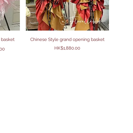
快速瀏覽
 basket
Chinese Style grand opening basket
價格
HK$1,880.00
.00