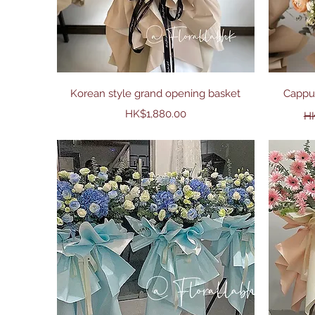
快速瀏覽
Korean style grand opening basket
Cappu
價格
一
HK$1,880.00
HK