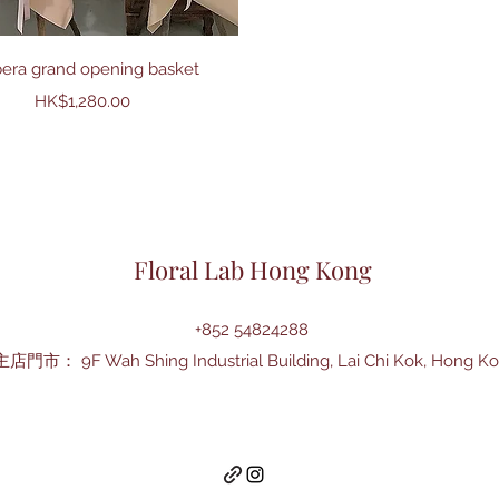
快速瀏覽
era grand opening basket
價格
HK$1,280.00
Floral Lab Hong Kong
+852 54824288
主店門市： 9F Wah Shing Industrial Building, Lai Chi Kok, Hong K