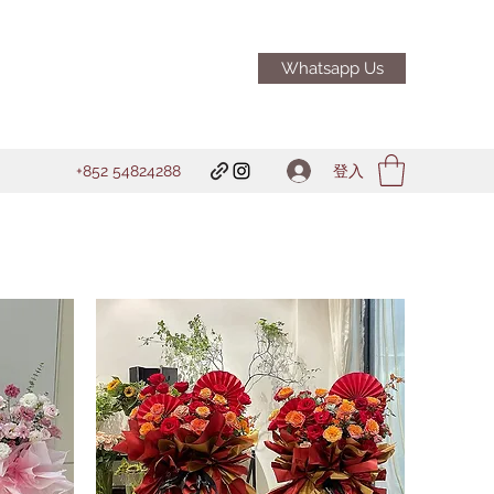
Whatsapp Us
登入
+852 54824288