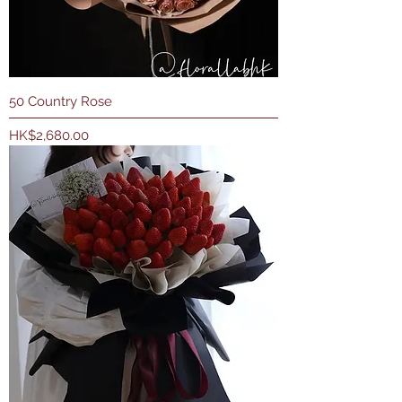
50 Country Rose
價格
HK$2,680.00