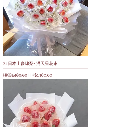
21 日本士多啤梨+ 滿天星花束
一般價格
促銷價格
HK$1,480.00
HK$1,180.00