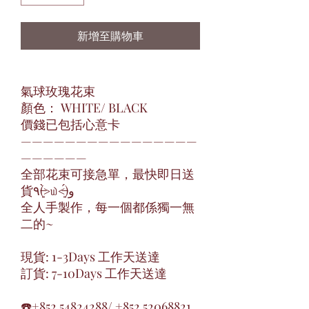
新增至購物車
氣球玫瑰花束
顏色： WHITE/ BLACK
價錢已包括心意卡
————————————————
——————
全部花束可接急單，最快即日送
貨٩(˃̶͈̀௰˂̶͈́)و
全人手製作，每一個都係獨一無
二的~
現貨: 1-3Days 工作天送達
訂貨: 7-10Days 工作天送達
☎️+852 54824288/ +852 52068821