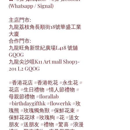
(Whatsapp / Signal)
主店門市:
九龍荔枝角長順街18號華盛工業
大廈
合作門市:
九龍旺角新世紀廣場L418 號舖
GQOG
九龍尖沙咀K11 Art mall Shop3-
201 L2 GQOG
#香港花店 #香港乾花 #永生花 #
花店 #生日禮物 #情人節禮物 #
母親節禮物 #florallab
#birthdaygifthk #flowerhk #玫
瑰熊 #玫瑰獨角獸 #保鮮花束 #
保鮮花花球 #玫瑰狗 #花 #送女
朋友 #送朋友 #禮物 #驚喜 #浪漫