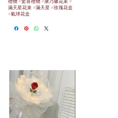
禮物 #驚喜禮物 #康乃馨花束 #
滿天星花束 #滿天星 #玫瑰花盒
#氣球花盒