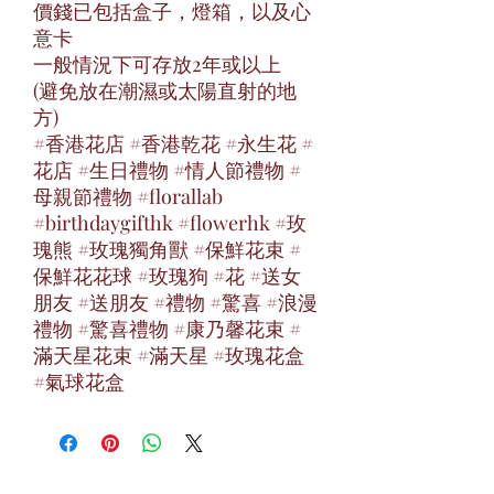
價錢已包括盒子，燈箱，以及心
意卡
一般情況下可存放2年或以上
(避免放在潮濕或太陽直射的地
方)
#香港花店 #香港乾花 #永生花 #
花店 #生日禮物 #情人節禮物 #
母親節禮物 #florallab
#birthdaygifthk #flowerhk #玫
瑰熊 #玫瑰獨角獸 #保鮮花束 #
保鮮花花球 #玫瑰狗 #花 #送女
朋友 #送朋友 #禮物 #驚喜 #浪漫
禮物 #驚喜禮物 #康乃馨花束 #
滿天星花束 #滿天星 #玫瑰花盒
#氣球花盒