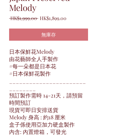
Melody
一
促
 HK$1,999.00 
HK$1,899.00
般
銷
價
價
無庫存
格
格
日本保鮮花Melody
由花藝師全人手製作
#每一朵都是日本花
#日本保鮮花製作
_______________________
________
預訂製作需時 14-21天，請預留
時間預訂
現貨可即日安排送貨
Melody 身高 : 約18 厘米
盒子係使用亞加力硬盒製作
內含: 內置燈箱，可發光