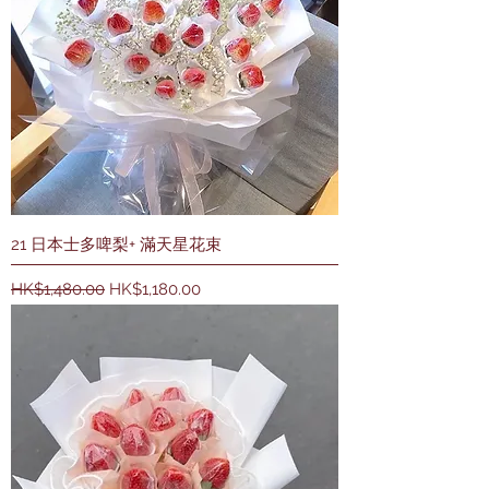
21 日本士多啤梨+ 滿天星花束
一般價格
促銷價格
HK$1,480.00
HK$1,180.00