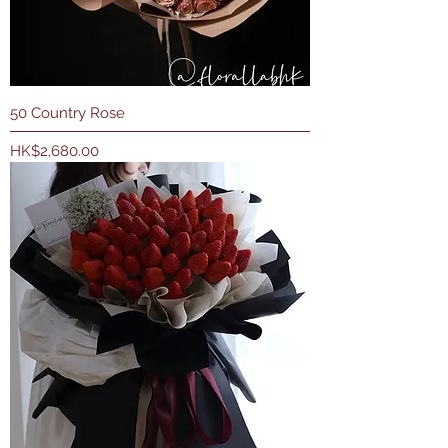
50 Country Rose
價格
HK$2,680.00