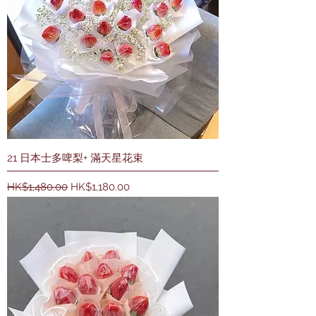
21 日本士多啤梨+ 滿天星花束
一般價格
促銷價格
HK$1,480.00
HK$1,180.00