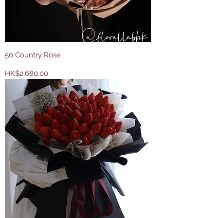
50 Country Rose
價格
HK$2,680.00