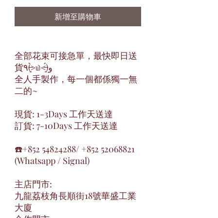
新增至購物車
全部花束可接急單，最快即日送
貨٩(˃̶͈̀௰˂̶͈́)و
全人手製作，每一個都係獨一無
二的~
現貨: 1-3Days 工作天送達
訂貨: 7-10Days 工作天送達
☎️+852 54824288/ +852 52068821
(Whatsapp / Signal)
主店門市:
九龍荔枝角長順街18號華盛工業
大廈