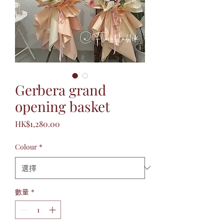
Gerbera grand
opening basket
價
HK$1,280.00
格
Colour
*
數量
*