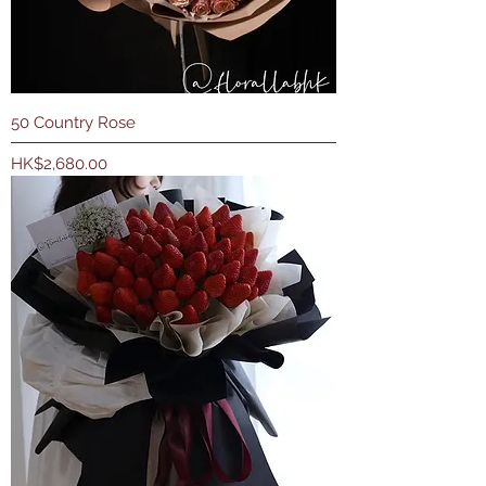
50 Country Rose
價格
HK$2,680.00