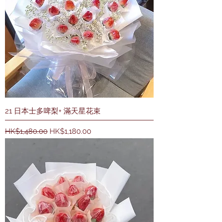
21 日本士多啤梨+ 滿天星花束
一般價格
促銷價格
HK$1,480.00
HK$1,180.00