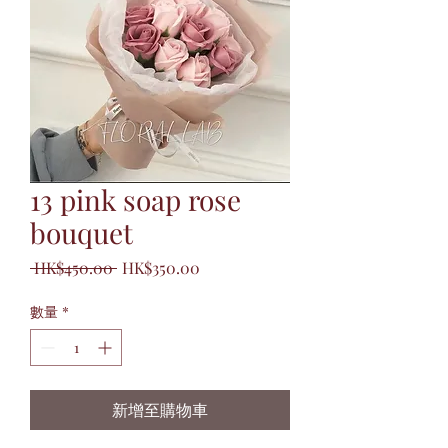
13 pink soap rose
bouquet
一
促
 HK$450.00 
HK$350.00
般
銷
數量
*
價
價
格
格
新增至購物車