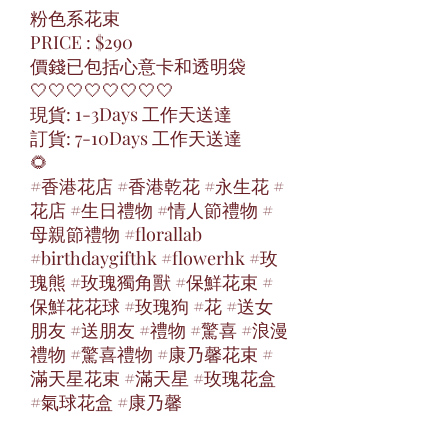
粉色系花束
PRICE : $290
價錢已包括心意卡和透明袋
🤍🤍🤍🤍🤍🤍🤍🤍
現貨: 1-3Days 工作天送達
訂貨: 7-10Days 工作天送達
🌻
#香港花店 #香港乾花 #永生花 #
花店 #生日禮物 #情人節禮物 #
母親節禮物 #florallab
#birthdaygifthk #flowerhk #玫
瑰熊 #玫瑰獨角獸 #保鮮花束 #
保鮮花花球 #玫瑰狗 #花 #送女
朋友 #送朋友 #禮物 #驚喜 #浪漫
禮物 #驚喜禮物 #康乃馨花束 #
滿天星花束 #滿天星 #玫瑰花盒
#氣球花盒 #康乃馨