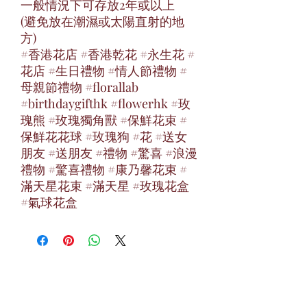
一般情況下可存放2年或以上
(避免放在潮濕或太陽直射的地
方)
#香港花店 #香港乾花 #永生花 #
花店 #生日禮物 #情人節禮物 #
母親節禮物 #florallab
#birthdaygifthk #flowerhk #玫
瑰熊 #玫瑰獨角獸 #保鮮花束 #
保鮮花花球 #玫瑰狗 #花 #送女
朋友 #送朋友 #禮物 #驚喜 #浪漫
禮物 #驚喜禮物 #康乃馨花束 #
滿天星花束 #滿天星 #玫瑰花盒
#氣球花盒