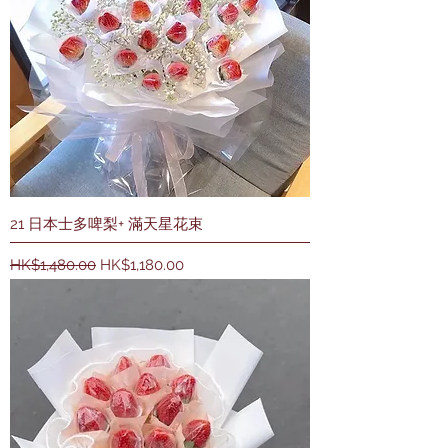
21 日本士多啤梨+ 滿天星花束
一般價格
促銷價格
HK$1,480.00
HK$1,180.00