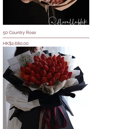
50 Country Rose
價格
HK$2,680.00