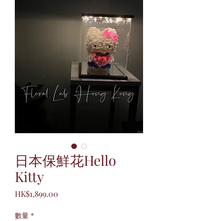
日本保鮮花Hello
Kitty
價
HK$1,899.00
格
數量
*