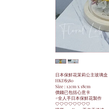
日本保鮮花茉莉公主玻璃盒
HKD$580
Size : 12cm x 18cm
價錢已包括心意卡
#全人手日本保鮮花製作
🤍🤍🤍🤍🤍🤍🤍🤍