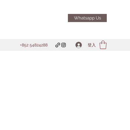
Whatsapp Us
登入
+852 54824288