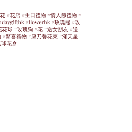
花 #花店 #生日禮物 #情人節禮物 #
hdaygifthk #flowerhk #玫瑰熊 #玫
花球 #玫瑰狗 #花 #送女朋友 #送
物 #驚喜禮物 #康乃馨花束 #滿天星
氣球花盒