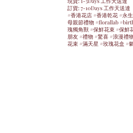
現貨: 1-3Days 工作天送達
訂貨: 7-10Days 工作天送達
#香港花店 #香港乾花 #永生
母親節禮物 #florallab #birt
瑰獨角獸 #保鮮花束 #保鮮花
朋友 #禮物 #驚喜 #浪漫禮
花束 #滿天星 #玫瑰花盒 #