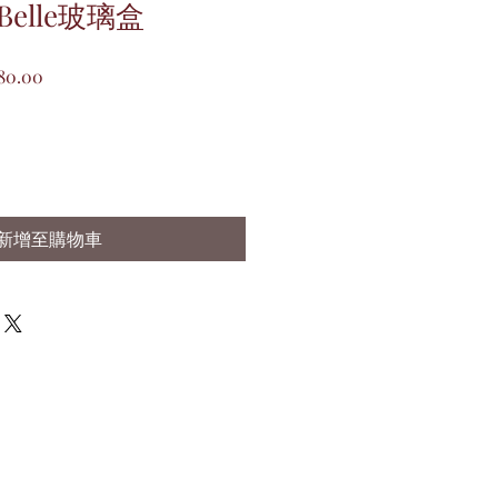
elle玻璃盒
促
80.00
銷
價
格
新增至購物車