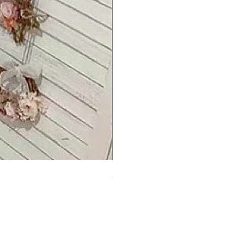
50 Country Rose
價格
HK$2,680.00