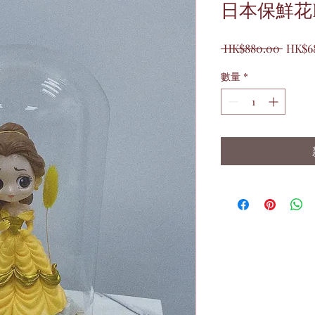
日本保鮮花B
一
 HK$880.00 
HK$6
般
數量
*
價
格