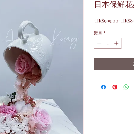
日本保鮮花
一
 HK$999.00 
HK$8
般
數量
*
價
格