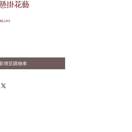
懸掛花藝
促
99.00
銷
價
格
新增至購物車