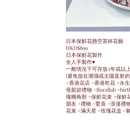
日本保鮮花懸空茶杯花藝
HKD$899
日本保鮮花製作
全人手製作♥️
一般情況下可存放2年或以
(避免放在潮濕或太陽直射的
#香港花店 #香港乾花 #永生
母親節禮物 #florallab #birt
瑰獨角獸 #保鮮花束 #保鮮花
朋友 #禮物 #驚喜 #浪漫禮
花束 #滿天星 #玫瑰花盒 #