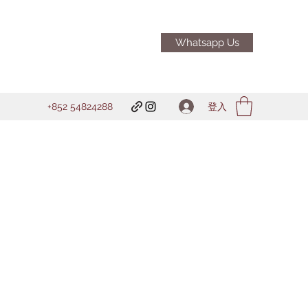
Whatsapp Us
登入
+852 54824288