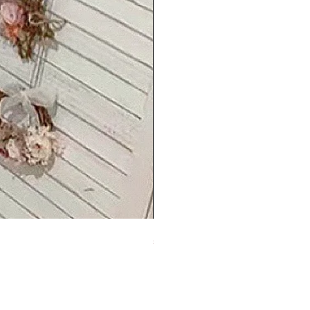
50 Country Rose
價格
HK$2,680.00