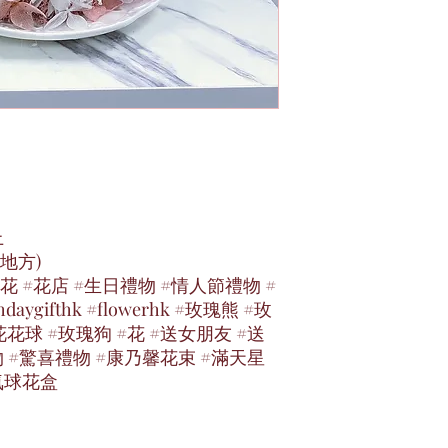
上
地方)
花 #花店 #生日禮物 #情人節禮物 #
hdaygifthk #flowerhk #玫瑰熊 #玫
花球 #玫瑰狗 #花 #送女朋友 #送
物 #驚喜禮物 #康乃馨花束 #滿天星
氣球花盒