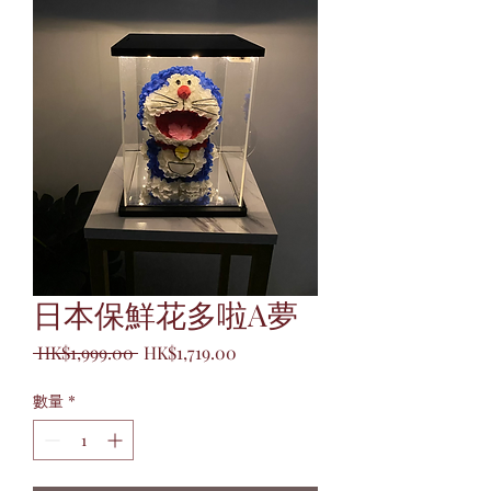
日本保鮮花多啦A夢
一
促
 HK$1,999.00 
HK$1,719.00
般
銷
數量
*
價
價
格
格