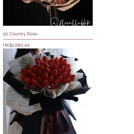
50 Country Rose
價格
HK$2,680.00