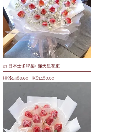
21 日本士多啤梨+ 滿天星花束
一般價格
促銷價格
HK$1,480.00
HK$1,180.00